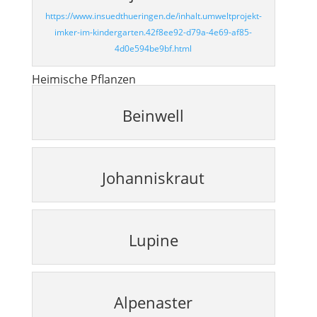
https://www.insuedthueringen.de/inhalt.umweltprojekt-
imker-im-kindergarten.42f8ee92-d79a-4e69-af85-
4d0e594be9bf.html
Heimische Pflanzen
Beinwell
Johanniskraut
Lupine
Alpenaster