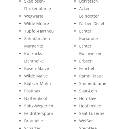
Skabiosen-
Borretsch
Flockenblume
Acker-
Wegwarte
Leindotter
Wilde Möhre
Färber-Distel
Tüpfel-Hartheu
Echter
Zahnöhrchen-
Koriander
Margerite
Echter
Kuckucks-
Buchweizen
Lichtnelke
Erbsen
Rosen-Malve
Fenchel
Wilde Malve
Ramtillkraut
Klatsch-Mohn
Sonnenblume
Pastinak
Saat-Lein
Natternkopf
Hornklee
Spitz-Wegerich
Hopfenklee
Feldrittersporn
Saat-Luzerne
Braunelle
Weißer
Scharfer
Steinklee