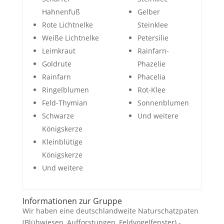
Hahnenfuß
Gelber
Rote Lichtnelke
Steinklee
Weiße Lichtnelke
Petersilie
Leimkraut
Rainfarn-
Goldrute
Phazelie
Rainfarn
Phacelia
Ringelblumen
Rot-Klee
Feld-Thymian
Sonnenblumen
Schwarze
Und weitere
Königskerze
Kleinblütige
Königskerze
Und weitere
Informationen zur Gruppe
Wir haben eine deutschlandweite Naturschatzpaten
(Blühwiesen, Aufforstungen, Feldvogelfenster) -