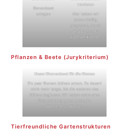
wachsen
Bienenbeet
anlegen
Hier haben wir
schon fleißig
gegossen, damit
die Blumen gut
wachsen können.
Pflanzen & Beete (Jurykriterium)
Unser Blumenbeet für die Bienen
Ein paar Blumen blühen schon. Es dauert
nicht mehr lange, bis die anderen das
Blühen beginnen. Wir haben extra eine
Saatmischung genommen die
Bienenfreundlich ist.
Tierfreundliche Gartenstrukturen