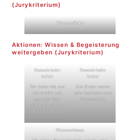
(Jurykriterium)
Bienentränke
Aktionen: Wissen & Begeisterung
weitergeben (Jurykriterium)
Besuch beim
Besuch beim
Imker
Imker
Der Imker hat uns
Alle Kinder waren
viel erklärt und
sehr fasziniert vom
gezeigt. Das
Bienenstock.
Highlight war der
Schaubienenkasten.
Bienenwissen