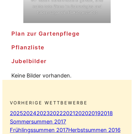
Wir haben Bienenmodelle gehabt, eine
echte tote Biene im Schraubglas und
haben sogar ein Plakat gestaltet
Plan zur Gartenpflege
Pflanzliste
Jubelbilder
Keine Bilder vorhanden.
VORHERIGE WETTBEWERBE
2025
2024
2023
2022
2021
2020
2019
2018
Sommersummen 2017
Frühlingssummen 2017
Herbstsummen 2016