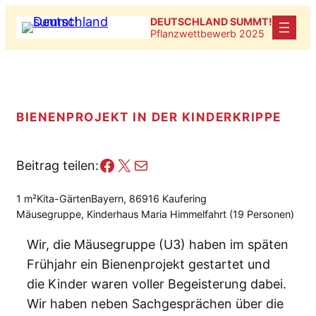
Zum
DEUTSCHLAND SUMMT!
Inhalt
Pflanzwettbewerb 2025
springen
BIENENPROJEKT IN DER KINDERKRIPPE
Facebook
X
E-Mail
Beitrag teilen:
1 m²
Kita-Gärten
Bayern, 86916 Kaufering
Mäusegruppe, Kinderhaus Maria Himmelfahrt (19 Personen)
Wir, die Mäusegruppe (U3) haben im späten
Frühjahr ein Bienenprojekt gestartet und
die Kinder waren voller Begeisterung dabei.
Wir haben neben Sachgesprächen über die