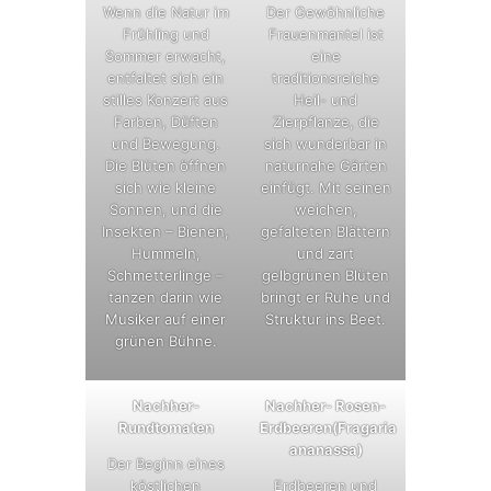
Wenn die Natur im
Der Gewöhnliche
Frühling und
Frauenmantel ist
Sommer erwacht,
eine
entfaltet sich ein
traditionsreiche
stilles Konzert aus
Heil- und
Farben, Düften
Zierpflanze, die
und Bewegung.
sich wunderbar in
Die Blüten öffnen
naturnahe Gärten
sich wie kleine
einfügt. Mit seinen
Sonnen, und die
weichen,
Insekten – Bienen,
gefalteten Blättern
Hummeln,
und zart
Schmetterlinge –
gelbgrünen Blüten
tanzen darin wie
bringt er Ruhe und
Musiker auf einer
Struktur ins Beet.
grünen Bühne.
Nachher-
Nachher- Rosen-
Rundtomaten
Erdbeeren(Fragaria
ananassa)
Der Beginn eines
köstlichen
Erdbeeren und