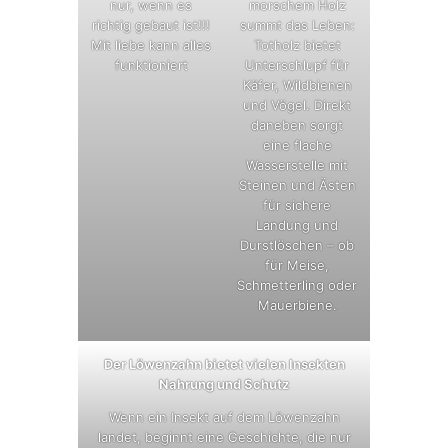
nur, wenn es
morschem Holz
richtig gebaut ist!!!
summt das Leben:
Mit liebe kann alles
Totholz bietet
funktioniert
Unterschlupf für
Käfer, Wildbienen
und Vögel. Direkt
daneben sorgt
eine flache
Wasserstelle mit
Steinen und Ästen
für sichere
Landung und
Durstlöschen – ob
für Meise,
Schmetterling oder
Mauerbiene.
Der Löwenzahn bietet vielen Insekten
Nahrung und Schutz
Wenn ein Insekt auf dem Löwenzahn
landet, beginnt eine Geschichte, die nur