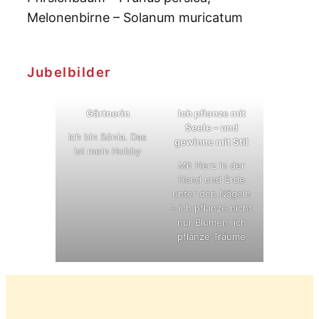
Melonenbirne
– Solanum muricatum
Jubelbilder
Gärtnerin
Ich pflanze mit
Seele – und
Ich bin Sónia. Das
gewinne mit Stil
ist mein Hobby
Mit Herz in der
Hand und Erde
unter den Nägeln
– ich pflanze nicht
nur Blumen, ich
pflanze Träume