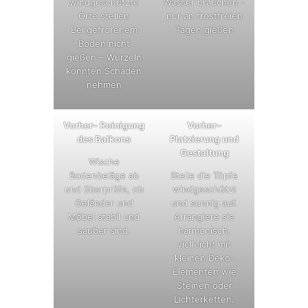
windgeschützte
Wasser brauchen -
Orte stellen
nur an frostfreien
Bei gefrorenem
Tagen gießen
Boden nicht
gießen – Wurzeln
könnten Schaden
nehmen
Vorher– Reinigung
Vorher–
des Balkons
Platzierung und
Gestaltung
Wische
Bodenbeläge ab
Stelle die Töpfe
und überprüfe, ob
windgeschützt
Geländer und
und sonnig auf.
Möbel stabil und
Arrangiere sie
sauber sind.
harmonisch,
vielleicht mit
kleinen Deko-
Elementen wie
Steinen oder
Lichterketten.