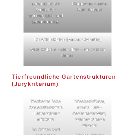
annuus) ist ein
Morgentau – zarte
Symbol für
Kraft im Beet
Sommer, Licht und
Lebensfreude.
Die Wilde Malve (Malva sylvestris)
Wilde Malve in voller Blüte – ein Fest für
Bienen
Tierfreundliche Gartenstrukturen
(Jurykriterium)
Tierfreundliche
Frische Kräuter,
Gartenstrukturen
neues Holz –
– Lebensräume
riecht nach Wald,
mit Herz
schmeckt nach
Urlaub!
Ein Garten wird