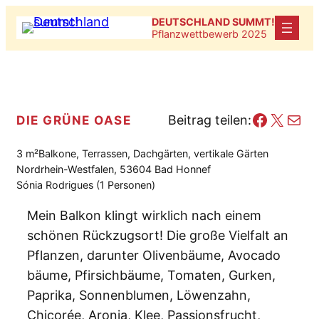
Zum
DEUTSCHLAND SUMMT!
Inhalt
Pflanzwettbewerb 2025
springen
Facebo
X
E-Mail
DIE GRÜNE OASE
Beitrag teilen:
3 m²
Balkone, Terrassen, Dachgärten, vertikale Gärten
Nordrhein-Westfalen, 53604 Bad Honnef
Sónia Rodrigues (1 Personen)
Mein Balkon klingt wirklich nach einem
schönen Rückzugsort! Die große Vielfalt an
Pflanzen, darunter Olivenbäume, Avocado
bäume, Pfirsichbäume, Tomaten, Gurken,
Paprika, Sonnenblumen, Löwenzahn,
Chicorée, Aronia, Klee, Passionsfrucht,