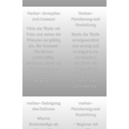
Vorher- Umtopfen
Vorher–
und Aussaat
Platzierung und
Gestaltung
Fülle die Töpfe mit
Erde und setze die
Stelle die Töpfe
Pflanzen sorgfältig
windgeschützt
ein. Bei Aussaat:
und sonnig auf.
Die Samen
Arrangiere sie
gleichmäßig
harmonisch,
verteilen, leicht mit
vielleicht mit
Erde bedecken
kleinen Deko-
und vorsichtig
Elementen wie
angießen.
Steinen oder
Lichterketten.
vorher– Reinigung
vorher-
des Balkons
Platzierung und
Gestaltung
Wische
Bodenbeläge ab
– Beginne mit