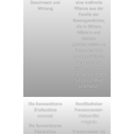
Geschmack und
eine kraftvolle
Wirkung
Pflanze aus der
Familie der
Rosengewächse,
die in Gärten,
Wäldern und
Hecken
gleichermaßen zu
finden ist. Ihre
dunklen Früchte
sind nicht nur
köstlich, sondern
auch ein Geschenk
für Gesundheit
und Natur.
Die Sonnenblume
Gewöhnlicher
(Helianthus
Frauenmantel-
annuus)
Alchemilla
vulgaris
Die Sonnenblume
(Helianthus
Frauenmantel mit