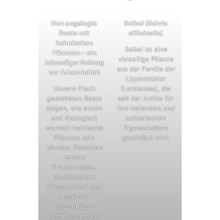
Neu angelegte
Salbei (Salvia
Beete mit
officinalis)
heimischen
Salbei ist eine
Pflanzen – ein
vielseitige Pflanze
lebendiger Beitrag
aus der Familie der
zur Artenvielfalt
Lippenblütler
Unsere frisch
(Lamiaceae), die
gestalteten Beete
seit der Antike für
zeigen, wie schön
ihre heilenden und
und ökologisch
kulinarischen
wertvoll heimische
Eigenschaften
Pflanzen sein
geschätzt wird.
können. Zwischen
zartem
Frauenmantel,
leuchtendem
Wiesensalbei und
duftender
Katzenminze
entfaltet sich ein