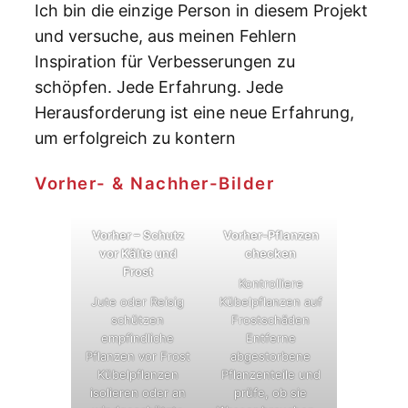
Ich bin die einzige Person in diesem Projekt
und versuche, aus meinen Fehlern
Inspiration für Verbesserungen zu
schöpfen. Jede Erfahrung. Jede
Herausforderung ist eine neue Erfahrung,
um erfolgreich zu kontern
Vorher- & Nachher-Bilder
Vorher – Schutz
Vorher-Pflanzen
vor Kälte und
checken
Frost
Kontrolliere
Jute oder Reisig
Kübelpflanzen auf
schützen
Frostschäden
empfindliche
Entferne
Pflanzen vor Frost
abgestorbene
Kübelpflanzen
Pflanzenteile und
isolieren oder an
prüfe, ob sie