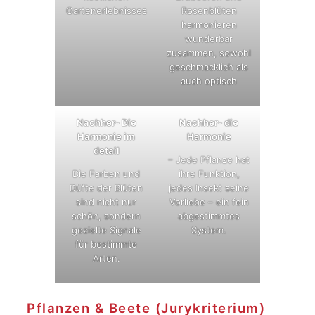
Gartenerlebnisses
Rosenblüten
harmonieren
wunderbar
zusammen, sowohl
geschmacklich als
auch optisch
Nachher- Die
Nachher- die
Harmonie im
Harmonie
detail
– Jede Pflanze hat
Die Farben und
ihre Funktion,
Düfte der Blüten
jedes Insekt seine
sind nicht nur
Vorliebe – ein fein
schön, sondern
abgestimmtes
gezielte Signale
System.
für bestimmte
Arten.
Pflanzen & Beete (Jurykriterium)