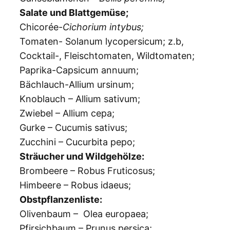
Salate und Blattgemüse;
Chicorée-
Cichorium intybus;
Tomaten- Solanum lycopersicum; z.b,
Cocktail-, Fleischtomaten, Wildtomaten;
Paprika-Capsicum annuum;
Bächlauch-Allium ursinum;
Knoblauch – Allium sativum;
Zwiebel – Allium cepa;
Gurke – Cucumis sativus;
Zucchini – Cucurbita pepo;
Sträucher und Wildgehölze:
Brombeere – Robus Fruticosus;
Himbeere – Robus idaeus;
Obstpflanzenliste:
Olivenbaum – Olea europaea;
Pfirsichbaum – Prunus persica;