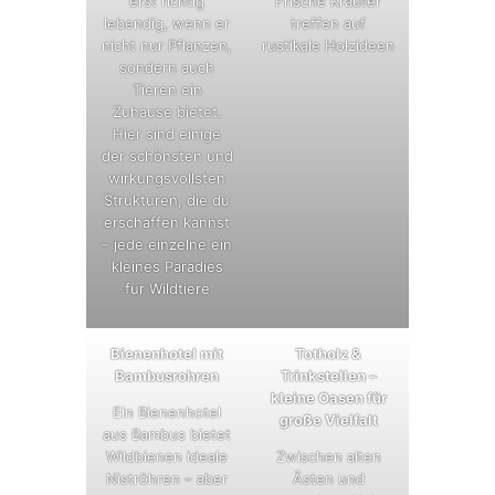
erst richtig
Frische Kräuter
lebendig, wenn er
treffen auf
nicht nur Pflanzen,
rustikale Holzideen
sondern auch
Tieren ein
Zuhause bietet.
Hier sind einige
der schönsten und
wirkungsvollsten
Strukturen, die du
erschaffen kannst
– jede einzelne ein
kleines Paradies
für Wildtiere
Bienenhotel mit
Totholz &
Bambusrohren
Trinkstellen –
kleine Oasen für
Ein Bienenhotel
große Vielfalt
aus Bambus bietet
Wildbienen ideale
Zwischen alten
Niströhren – aber
Ästen und