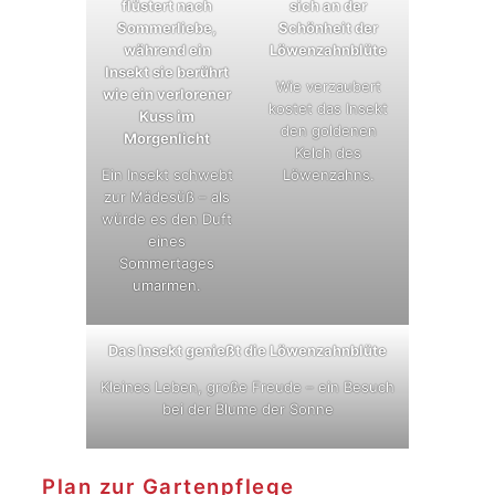
flüstert nach
sich an der
Sommerliebe,
Schönheit der
während ein
Löwenzahnblüte
Insekt sie berührt
Wie verzaubert
wie ein verlorener
kostet das Insekt
Kuss im
den goldenen
Morgenlicht
Kelch des
Ein Insekt schwebt
Löwenzahns.
zur Mädesüß – als
würde es den Duft
eines
Sommertages
umarmen.
Das Insekt genießt die Löwenzahnblüte
Kleines Leben, große Freude – ein Besuch
bei der Blume der Sonne
Plan zur Gartenpflege