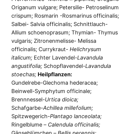
Origanum vulgare; Petersilie- Petroselinum
crispum; Rosmarin -Rosmarinus officinalis;
Salbei- Salvia officinalis; Schnittlauch-
Allium schoenoprasum; Thymian- Thymus
vulgaris; Zitronenmelisse- Melissa
officinalis; Currykraut-
Helichrysum
italicum;
Echter Lavendel-
Lavandula
angustifolia;
Schopflavendel-
Lavandula
stoechas;
Heilpflanzen:
Gundelrebe-Glechoma hederacea;
Beinwell-Symphytum officinale;
Brennnessel-
Urtica dioica;
Schafgarbe-
Achillea millefolium;
Spitzwegerich-
Plantago lanceolata;
Ringelblume –
Calendula officinalis;
Gänseblümchen –
Bellis perennis;