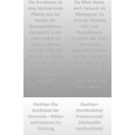
Die Brombeere ist
Die Wilde Malve,
eine faszinierende
auch bekannt als
Pflanze aus der
Käsepappel, ist
Familie der
eine der ältesten
Rosengewächse,
Heil- und
die sowohl in der
Nutzpflanzen
freien Natur als
Europas. Mit ihren
auch im Garten
zart violett
kultiviert wird. Sie
gestreiften Blüten
ist nicht nur lecker,
und ihrer robusten
sondern auch
Natur ist sie ein
ökologisch und
echter Schatz für
gesundheitlich
Garten,
wertvoll.
Gesundheit und
Artenvielfalt.
Nachher-Die
Nachher-
Schönheit der
Gewöhnlicher
Harmonie – Blüten
Frauenmantel
und Insekten im
(Alchemilla
Einklang
xanthochlora)