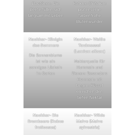
Blautönen. Die
Rotklee (Trifolium
Beete füllen sich
pratense) in
langsam mit Leben
farbenfrohe
Blütenwunder
Nachher- Königin
Nachher- Weiße
des Sommers
Taubnessel
(Lamium album)
Die Sonnenblume
ist wie ein
Nektarquelle für
sonniges Lächeln
Hummeln und
im Garten
Bienen: Besonders
Hummeln mit
langem Rüssel
erreichen den
tiefen Nektar
Nachher- Die
Nachher- Wilde
Brombeere (Rubus
Malve (Malva
fruticosus)
sylvestris)