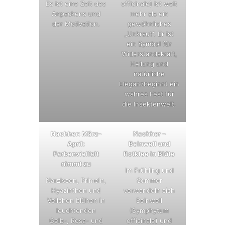
Es ist eine Zeit des
officinale) ist weit
Anpackens und
mehr als ein
der Motivation.
gewöhnliches
„Unkraut“. Er ist
ein Symbol für
Widerstandskraft,
Heilung und
natürliche
Eleganzbeginnt ein
wahres Fest für
die Insektenwelt.
Nachher: März–
Nachher –
April:
Beinwell und
Farbenvielfalt
Rotklee in Blüte
nimmt zu
Im Frühling und
Narzissen, Primeln,
Sommer
Hyazinthen und
verwandeln sich
Veilchen blühen in
Beinwell
leuchtenden
(Symphytum
Gelb-, Rosa- und
officinale) und