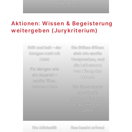
der Wind kennt
Aktionen: Wissen & Begeisterung
weitergeben (Jurykriterium)
Still und hell – der
Die Blüten öffnen
Morgen malt mit
sich wie sanfte
Licht
Versprechen, und
die Luft summt
Ein Morgen wie
vom Klang des
ein Aquarell –
Lebens
sanfte Töne,
weiche Linien
Die Biene taucht
ein wie ein
goldener Gedanke
in das Herz der
Sonne
Die Mädesüß
Das Insekt erfreut