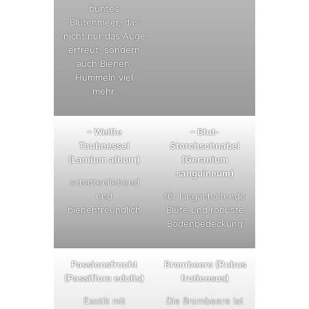
buntes
Blütenmeer, das
nicht nur das Auge
erfreut, sondern
auch Bienen,
Hummeln viel
mehr.
– Weiße
– Blut-
Taubnessel
Storchschnabel
(Lamium album)
(Geranium
sanguineum)
schattenliebend
und
für langanhaltende
bienenfreundlich
Blüte und robuste
Bodenbedeckung
Passionsfrucht
Brombeere (Rubus
(Passiflora edulis)
fruticosus)
Exotik mit
Die Brombeere ist