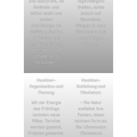
und überprüfe, ob
regelmäßigem
Geländer und
Gießen, achte
Möbel stabil und
jedoch auf
sauber
Staunässe.
sind.Reinige die
Düngen je nach
Gefäße gründlich
Pflanzenart erst
mit Wasser und
nach einigen
ggf. Essiglösung,
Wochen.
um Pilze und
Schädlinge zu
beseitigen.
Nachher–
Nachher–
Organisation und
Entfaltung und
Planung
Wachstum
Mit der Energie
– Die Natur
des Frühlings
entfaltet ihre
kommen neue
Farben, Ideen
Pläne. Termine
nehmen Form an.
werden gesetzt,
Der Löwenzahn
Projekte gestartet.
(Taraxacum