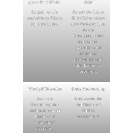
graue Parkfläche
Grün
Es gab nur die
So sah die kleine
asphaltierte Fläche
Grünfläche neben
vor dem Laden.
dem Parkplatz aus,
als die
Genossenschaft
den Laden
pachtete und
anfing zu
renovieren und
den Laden zu
eröffnen.
Wenig Blühendes
Erste Aufwertung
Auch die
Erst wurde die
Umgebung des
Parkfläche mit
Ladens ist nur mit
Töpfen
Rasen und
verschönert.
Sträuchern
gestaltet.