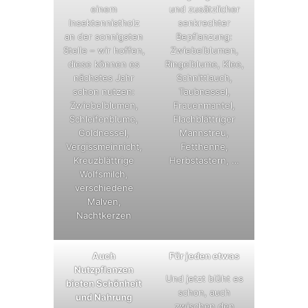
einem
und zusätzlicher
Insektennistholz
senkrechter
an der sonnigsten
Bepflanzung:
Stelle – wir hoffen,
Zwiebelblumen,
diese können es
Ringelblume, Klee,
nächstes Jahr
Schnittlauch,
schon nutzen:
Taubnessel,
Zwiebelblumen,
Frauenmantel,
Schleifenblume,
Flachblättriger
Goldnessel,
Mannstreu,
Vergissmeinnicht,
Fetthenne,
Kreuzblättrige
Herbstastern, …
Wolfsmilch,
verschiedene
Malven,
Nachtkerzen
Auch
Für jeden etwas
Nutzpflanzen
Und jetzt blüht es
bieten Schönheit
schon, auch
und Nahrung
zwischen den