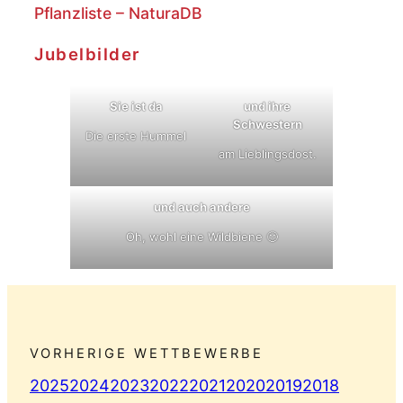
Pflanzliste – NaturaDB
Jubelbilder
Sie ist da
und ihre
Schwestern
Die erste Hummel
am Lieblingsdost.
und auch andere
Oh, wohl eine Wildbiene 🙂
VORHERIGE WETTBEWERBE
2025
2024
2023
2022
2021
2020
2019
2018