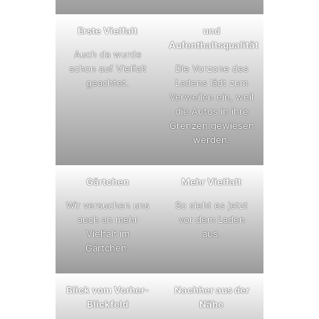
Erste Vielfalt
und
Aufenthaltsqualität
Auch da wurde
schon auf Vielfalt
Die Vorzone des
geachtet.
Ladens lädt zum
Verweilen ein, weil
die Autos in ihre
Grenzen gewiesen
werden.
Gärtchen
Mehr Vielfalt
Wir versuchen uns
So sieht es jetzt
auch an mehr
vor dem Laden
Vielfalt im
aus.
Gärtchen.
Blick vom Vorher-
Nachher aus der
Blickfeld
Nähe