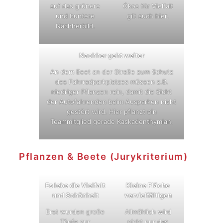
auf das grünere
Ökos für Vielfalt
und buntere
gilt auch hier.
Nachherbild.
Nachher geht weiter
An dem Beet an der Straße zum Schutz
des Fahrradparkplatzes müssen z.B.
niedriger Pflanzen rein, damit die Sicht
der Autofahrenden beim Ausparken nicht
gestört wird. Hier pflanzt ein
Teammitglied gerade Kaskadenthymian.
Pflanzen & Beete (Jurykriterium)
Es lebe die Vielfalt
Kleine Fläche
und Schönheit
vervielfältigen
Erst wurden große
Allmählich wird
Töpfe zur
nicht nur das