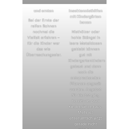
und ernten
Insektennisthilfen
mit Kindergärten
Bei der Ernte der
bauen
reifen Bohnen
nochmal die
Nisthölzer oder
Vielfalt erfahren –
hohle Stängel in
für die Kinder war
leere Metalldosen
das wie
geklebt können
Überraschungseier.
gut mit
Kindergartenkindern
gebaut und dann
noch die
entsprechenden
Pflanzen angesät
werden. Angebot
für Herbst ging
bereits an zwei
Kindergärten raus.
Mehr ist
ehrenamtlich jetzt
gerade nicht