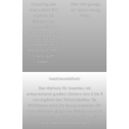
Upcycling aus
Aber wie gesagt,
einem alten Grill
wir haben wenig
ergänzt mit
Platz.
Steinen zum
Landen für die
Insekten und auch
für Vögel. Die
Vögel könnten in
dem Bereich ohne
Steine auch
baden.
Insektennistholz
Das Nistholz für Insekten mit
entsprechend großen Löchern von 3 bis 8
mm ergänzt den Totholzhaufen. Da
Wildbienen auch die Sonne brauchen für
ihren Nistplatz hängt das Nistholz an dem
Hochbeet auf der Südseite, die im März
schon bald beschienen wird.