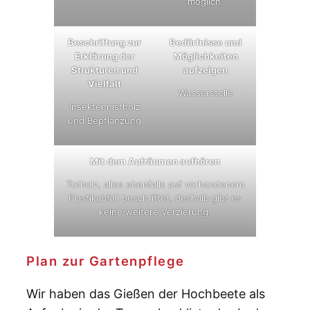
möglich.
Beschriftung zur
Bedürfnisse und
Erklärung der
Möglichkeiten
Strukturen und
aufzeigen
Vielfalt
Wasserstelle
Insektennistholz
und Bepflanzung
Mit dem Aufräumen aufhören
Totholz, alles ebenfalls auf vorhandenem
Plastikabfall beschriftet, deshalb gibt es
keine weitere Verzierung.
Plan zur Gartenpflege
Wir haben das Gießen der Hochbeete als