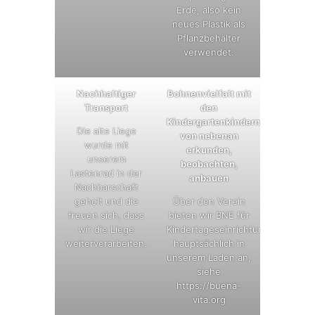
Erde, also kein
neues Plastik als
Pflanzbehälter
verwendet.
Nachhaltiger
Bohnenvielfalt mit
Transport
den
Kindergartenkindern
Die alte Liege
von nebenan
wurde mit
erkunden,
unserem
beobachten,
Lastenrad in der
anbauen
Nachbarschaft
geholt und die
Über den Verein
freuen sich, dass
bieten wir BNE für
wir die Liege
Kindertageseinrichtungen.
weiterverarbeiten.
hauptsächlich in
unserem Laden an,
siehe
https://buena-
vita.org