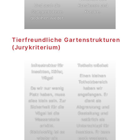
Und auch die
Kundinnen und
Stangenbohnen
Kunden.
gedeihen wieder.
Tierfreundliche Gartenstrukturen
(Jurykriterium)
Infrastruktur für
Totholz wächst
Insekten, Käfer,
Einen kleinen
Vögel
Totholzbereich
Da wir nur wenig
haben wir
Platz haben, muss
angefangen. Er
alles klein sein. Zur
dient als
Sicherheit für die
Abgrenzung und
Vögel ist die
Gestaltung und
Wasserstelle
natürlich als
erhöht.
Unterschlupf für
Gleichzeitig ist es
Insekten. Er kann
wieder ein
noch wachsen.