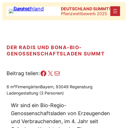
Zum
DEUTSCHLAND SUMMT!
Inhalt
Pflanzwettbewerb 2025
springen
DER RADIS UND BONA-BIO-
GENOSSENSCHAFTSLADEN SUMMT
Facebook
X
E-Mail
Beitrag teilen:
6 m²
Firmengärten
Bayern, 93049 Regensburg
Ladengestaltung (3 Personen)
Wir sind ein Bio-Regio-
Genossenschaftsladen von Erzeugenden
und Verbrauchenden, im 4. Jahr seit