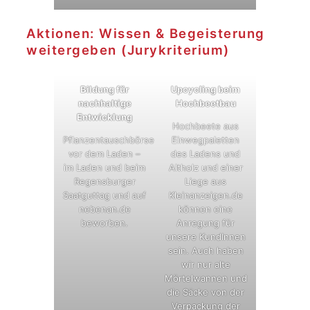
Aktionen: Wissen & Begeisterung
weitergeben (Jurykriterium)
Bildung für
Upcycling beim
nachhaltige
Hochbeetbau
Entwicklung
Hochbeete aus
Pflanzentauschbörse
Einwegpaletten
vor dem Laden –
des Ladens und
im Laden und beim
Altholz und einer
Regensburger
Liege aus
Saatguttag und auf
Kleinanzeigen.de
nebenan.de
können eine
beworben.
Anregung für
unsere KundInnen
sein. Auch haben
wir nur alte
Mörtelwannen und
die Säcke von der
Verpackung der