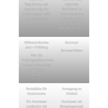
Begrünung und
regionale
Abgrenzung der
Sortiment im
Autos angeschafft
Laden sondern
und bepflanzt.
auch vor dem
Laden größer in
dem kleinen Beet,
Blühend durchs
Sommer
Jahr – Frühling
Sommerblüten
Hier die
Frühlingsblüherinnen
in einem Hochbeet
aus Einweg-
Paletten.
Brutstätte für
Anregung zu
Nachwuchs
Vielfalt
Ein Hochbeet
Hochbeet mit
zusätzlich mit
Sitzgelegenheit