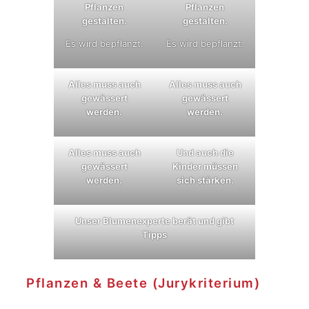
Pflanzen
Pflanzen
gestalten.
gestalten.
Es wird bepflanzt.
Es wird bepflanzt.
Alles muss auch
Alles muss auch
gewässert
gewässert
werden.
werden.
Alles muss auch
Und auch die
gewässert
Kinder müssen
werden.
sich stärken.
Unser Blumenexperte berät und gibt
Tipps
Pflanzen & Beete (Jurykriterium)