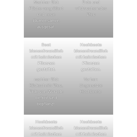
Nachher Bild:
Erde und
Fläche vergrößert
wildwucherndes
und neue
Efeu
Blumensamen
ausgesät.
Beet
Hochbeete
bienenfreundlich
bienenfreundlich
mit heimischen
mit heimischen
Pflanzen
Pflanzen
gestaltet.
gestalten.
nachher Bild:
Vorher:
Rückschnitt Efeu,
Ungenutzte
Erde von Wurzeln
Hochbeete
befreit und
bepflanzt.
Hochbeete
Hochbeete
bienenfreundlich
bienenfreundlich
mit heimischen
mit heimischen