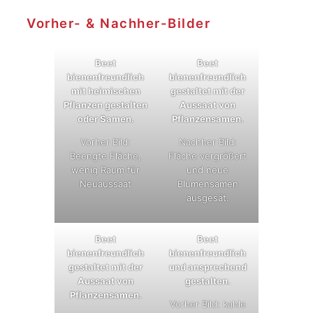
Vorher- & Nachher-Bilder
Beet
Beet
bienenfreundlich
bienenfreundlich
mit heimischen
gestaltet mit der
Pflanzen gestalten
Aussaat von
oder Samen.
Pflanzensamen.
Vorher Bild:
Nachher Bild:
Beengte Fläche,
Fläche vergrößert
wenig Raum für
und neue
Neuaussaat
Blumensamen
ausgesät.
Beet
Beet
bienenfreundlich
bienenfreundlich
gestaltet mit der
und ansprechend
Aussaat von
gestalten.
Pflanzensamen.
Vorher Bild: kahle