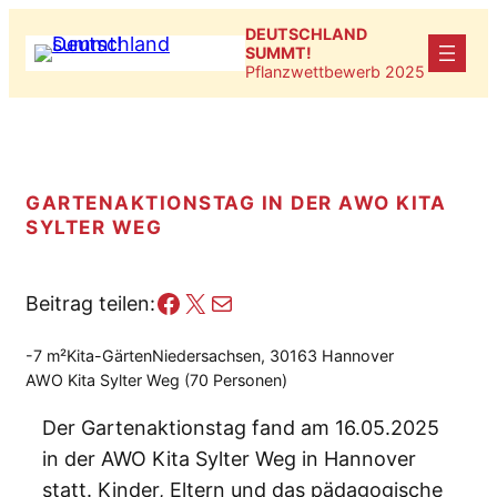
Zum
DEUTSCHLAND
Inhalt
SUMMT!
Pflanzwettbewerb 2025
springen
GARTENAKTIONSTAG IN DER AWO KITA
SYLTER WEG
Facebook
X
E-Mail
Beitrag teilen:
-7 m²
Kita-Gärten
Niedersachsen, 30163 Hannover
AWO Kita Sylter Weg (70 Personen)
Der Gartenaktionstag fand am 16.05.2025
in der AWO Kita Sylter Weg in Hannover
statt. Kinder, Eltern und das pädagogische