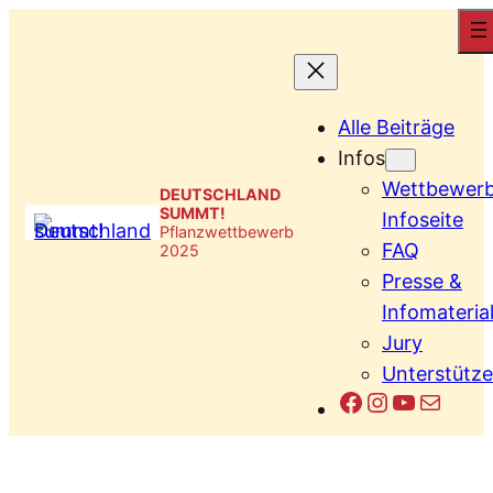
Zum
Inhalt
springen
Alle Beiträge
Infos
Wettbewer
DEUTSCHLAND
SUMMT!
Infoseite
Pflanzwettbewerb
FAQ
2025
Presse &
Infomateria
Jury
Unterstütze
Facebook
Instagram
YouTub
E-Mail