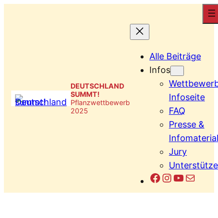
Zum
Inhalt
springen
Alle Beiträge
Infos
Wettbewer
DEUTSCHLAND
SUMMT!
Infoseite
Pflanzwettbewerb
FAQ
2025
Presse &
Infomateria
Jury
Unterstütze
Facebook
Instagram
YouTub
E-Mail