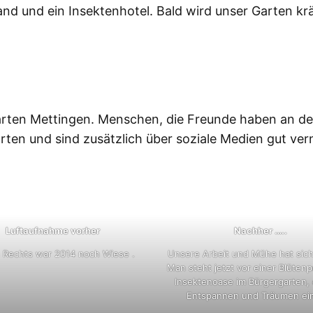
and und ein Insektenhotel. Bald wird unser Garten 
arten Mettingen. Menschen, die Freunde haben an de
rten und sind zusätzlich über soziale Medien gut ver
Luftaufnahme vorher
Nachher …..
 Rechts war 2014 noch Wiese .
Unsere Arbeit und Mühe hat sich
Man steht jetzt vor einer Blüten
Insektenoase im Bürgergarten,
Entspannen und Träumen ein