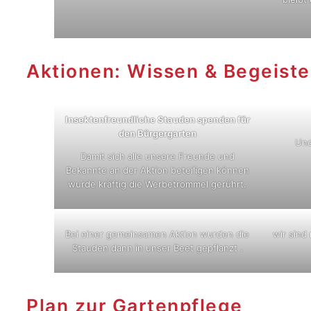
Aktionen: Wissen & Begeiste
Insektenfreundliche Stauden spenden für
den Bürgergarten
Und
Damit sich alle unsere Freunde und
Bekannte an der Aktion beteiligen können
wurde kräftig die Werbetrommel gerührt.
Bei einer gemeinsamen Aktion wurden die
wir sind
Stauden dann in unser Beet gepflanzt .
Plan zur Gartenpflege