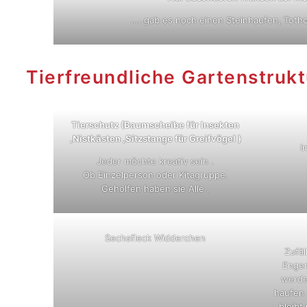
…..gab es noch einen Steinhaufen, Toth
Tierfreundliche Gartenstrukt
Tierschutz (Baumscheibe für Insekten
,Nistkästen ,Sitzstange für Greifvögel )
I
Jeder möchte kreativ sein .
Ob Einzelperson oder Kitagruppe.
Geholfen haben sie Alle .
Sechsfleck Widderchen
Zufäl
Enger
werde
haufen 
bleibt