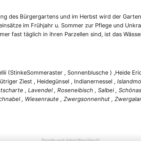
nfang des Bürgergartens und im Herbst wird der Garte
einsätze im Frühjahr u. Sommer zur Pflege und Unkrau
 fast täglich in ihren Parzellen sind, ist das Wässe
llii (StinkeSommeraster , Sonnenblusche ) ,Heide Eric
ütriger Ziest , Heidegünsel , Indianernessel ,
Islandmo
htscharte , Lavendel , Roseneibisch , Salbei , Schöna
schnabel , Wiesenraute , Zwergsonnenhut , Zwergalan
Freude und Jubel über Uns !!!