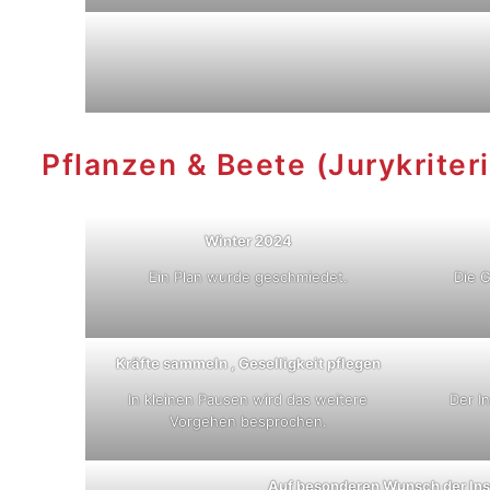
Pflanzen & Beete (Jurykriter
Winter 2024
Ein Plan wurde geschmiedet.
Die G
Kräfte sammeln , Geselligkeit pflegen
In kleinen Pausen wird das weitere
Der I
Vorgehen besprochen.
Auf besonderen Wunsch der In