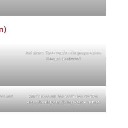
m)
Auf einem Tisch wurden die gespendeten
Stauden gesammelt
det und
Am Schluss mit den restlichen Steinen
einen Steinhaufen für Insekten errichtet