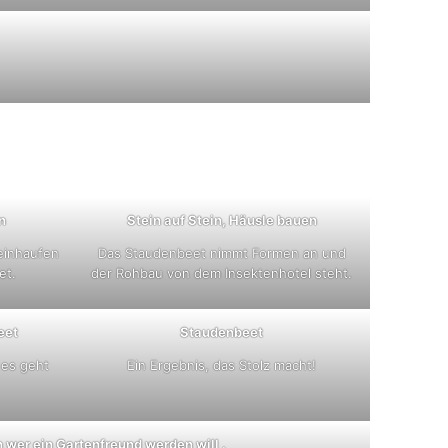
n
Stein auf Stein, Häusle bauen
einhaufen
Das Staudenbeet nimmt Formen an und
et.
der Rohbau von dem Insektenhotel steht.
eet
Staudenbeet
es geht
Ein Ergebnis, das Stolz macht!
h wer ein Gartenfreund werden will .