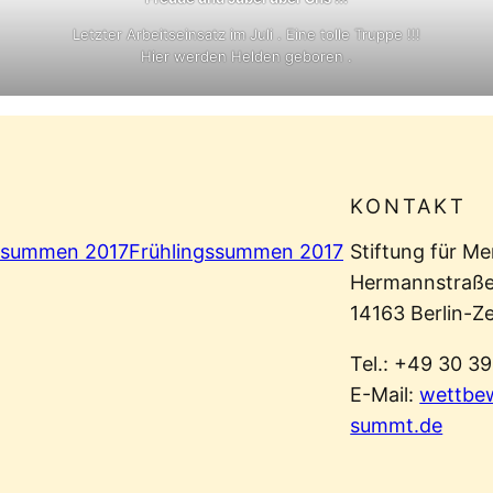
Letzter Arbeitseinsatz im Juli . Eine tolle Truppe !!!
Hier werden Helden geboren .
KONTAKT
summen 2017
Frühlingssummen 2017
Stiftung für M
Hermannstraße
14163 Berlin-Z
Tel.: +49 30 3
E-Mail:
wettbe
summt.de