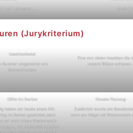
olz und Lehmsand.
Auch die
uren (Jurykriterium)
Insektenhotel
Eine von vielen Insekten die s
m Sommer eingerahmt von
unsere Blüten erfreuen 
Sonnenblumen.
Käfer im Garten
Neuste Planung
lig haben wir heute einen XXL
Zusätzlich wurde am Staudenbe
ling im Garten gesichtet.Jetzt
noch ein Hügel mit Rindenmulch a
n wir wohl einen Rindenmulch
anlegen, der dauerhaft erhalten
 und vielen Tieren Unterschlupf