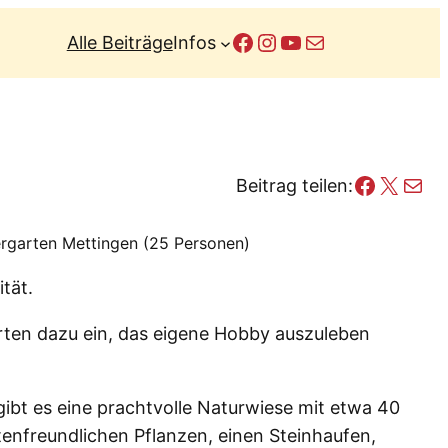
Facebook
Instagram
YouTube
E-Mail
Alle Beiträge
Infos
Facebo
X
E-Mail
Beitrag teilen:
rgarten Mettingen (25 Personen)
tät.
arten dazu ein, das eigene Hobby auszuleben
gibt es eine prachtvolle Naturwiese mit etwa 40
enfreundlichen Pflanzen, einen Steinhaufen,