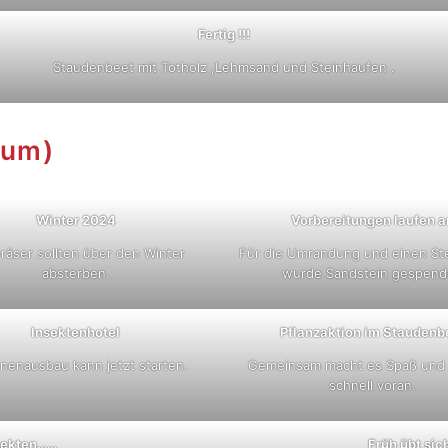
Fertig !!!
Staudenbeet mit Totholz ,Lehmsand und Steinhaufen .
ium)
Winter 2024
Vorbereitungen laufen a
räser sollten über den Winter
Für die Umrandung und einen St
absterben.
wurde Sandstein gespend
Insektenhotel
Pflanzaktion im Staudenb
nnenausbau kann jetzt starten.
Gemeinsam macht es Spaß und 
schnell voran.
sekten……
Früh übt sic