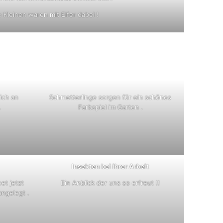
 Kleinen waren mit Eifer dabei !
ich an
Schmetterlinge sorgen für ein schönes
.
Farbspiel im Garten .
Insekten bei ihrer Arbeit
et jetzt
Ein Anblick der uns so erfreut !!
ngelegt .