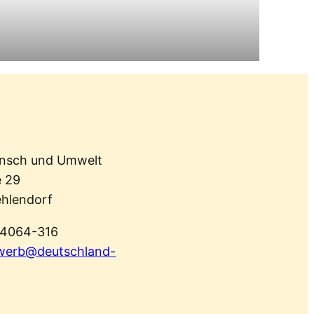
ensch und Umwelt
 29
ehlendorf
94064-316
werb@deutschland-