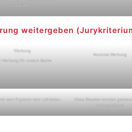
gewährt.
rung weitergeben (Jurykriteriu
Werbung
Nochmal Werbung
 Werbung für unsere Sache
 mit dem Ergebnis sehr zufrieden.
diese Stauden wurden gespen
dann gepflanzt