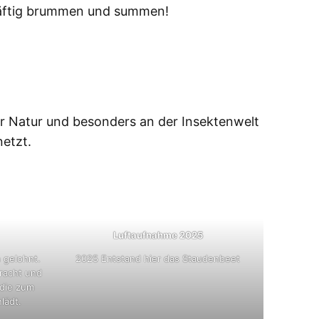
kräftig brummen und summen!
r Natur und besonders an der Insektenwelt
netzt.
Luftaufnahme 2025
 gelohnt.
2025 Entstand hier das Staudenbeet
pracht und
 die zum
lädt.