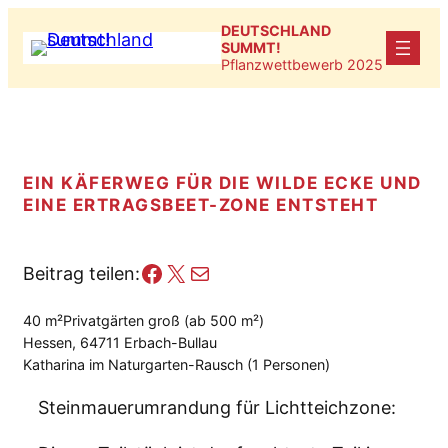
Zum
DEUTSCHLAND
Inhalt
SUMMT!
Pflanzwettbewerb 2025
springen
EIN KÄFERWEG FÜR DIE WILDE ECKE UND
EINE ERTRAGSBEET-ZONE ENTSTEHT
Facebook
X
E-Mail
Beitrag teilen:
40 m²
Privatgärten groß (ab 500 m²)
Hessen, 64711 Erbach-Bullau
Katharina im Naturgarten-Rausch (1 Personen)
Steinmauerumrandung für Lichtteichzone: