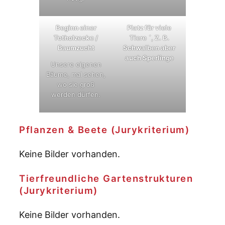
Beginn einer
Platz für viele
Totholzecke /
Tiere ´, Z. B.
Baumzucht
Schwalben aber
auch Sperlinge
Unsere eigenen
Bäume, mal sehen,
wo sie groß
werden dürfen.
Pflanzen & Beete (Jurykriterium)
Keine Bilder vorhanden.
Tierfreundliche Gartenstrukturen
(Jurykriterium)
Keine Bilder vorhanden.