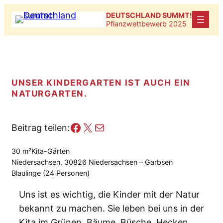
Zum
DEUTSCHLAND SUMMT!
Inhalt
Pflanzwettbewerb 2025
springen
UNSER KINDERGARTEN IST AUCH EIN
NATURGARTEN.
Facebook
X
E-Mail
Beitrag teilen:
30 m²
Kita-Gärten
Niedersachsen, 30826 Niedersachsen – Garbsen
Blaulinge (24 Personen)
Uns ist es wichtig, die Kinder mit der Natur
bekannt zu machen. Sie leben bei uns in der
Kita im Grünen. Bäume, Büsche, Hecken,