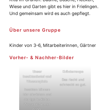
Wiese und Garten gibt es hier in Frielingen.
Und gemeinsam wird es auch gepflegt.
Über unsere Gruppe
Kinder von 3-6, Mitarbeiterinnen, Gärtner
Vorher- & Nachher-Bilder
Unser
Kräuterraupe
Insektenhotel und
Das riecht und
Wasserspiele
schmeckt so gut.
Insekten können
hier einziehen und
der Igel im Keller.
Wasser ist immer
nötig.