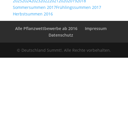
2025
2024
2023
2022
2021
2020
2019
2018
Sommersummen 2017
Frühlingssummen 2017
Herbstsummen 2016
Alle Pflanzwettbewerbe ab 2016
Impressum
Datenschutz
©
Deutschland Summt!. Alle Rechte vorbehalten.