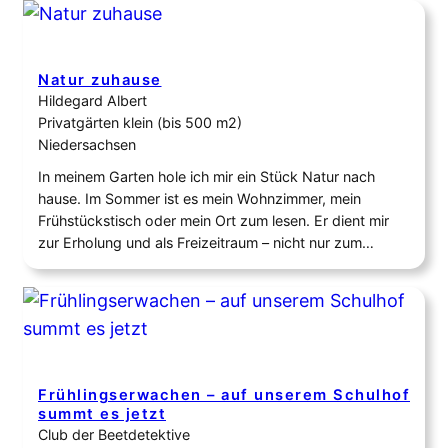
Begegnungsraum für Mensch & Natur. Im Juli 2023
begann alles mit einer Idee. Ein alter Spielplatz sollte
renoviert werden, die…
Natur zuhause
Hildegard Albert
Privatgärten klein (bis 500 m2)
Niedersachsen
In meinem Garten hole ich mir ein Stück Natur nach
hause. Im Sommer ist es mein Wohnzimmer, mein
Frühstückstisch oder mein Ort zum lesen. Er dient mir
zur Erholung und als Freizeitraum – nicht nur zum
ausruhen und genießen, nein – gerade das werkeln mit
den Händen im Garten gibt mir die nötige Entspannung.
Der…
Frühlingserwachen – auf unserem Schulhof
summt es jetzt
Club der Beetdetektive