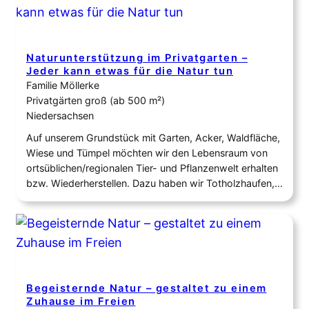
einen…
Naturunterstützung im Privatgarten –
Jeder kann etwas für die Natur tun
Familie Möllerke
Privatgärten groß (ab 500 m²)
Niedersachsen
Auf unserem Grundstück mit Garten, Acker, Waldfläche,
Wiese und Tümpel möchten wir den Lebensraum von
ortsüblichen/regionalen Tier- und Pflanzenwelt erhalten
bzw. Wiederherstellen. Dazu haben wir Totholzhaufen,
einen Wall mit Pflanzenresten und Totholz angelegt.
Weiterhin haben wir auf dem Grundstück verteilt kleine
Vogeltränken und drei Wassertümpel (ohne Fische) für
Amphibien, Insekten und Vögel geschaffen. Die
sogenannte…
Begeisternde Natur – gestaltet zu einem
Zuhause im Freien