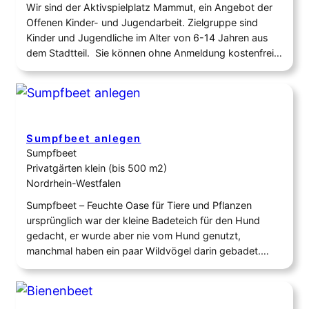
Wir sind der Aktivspielplatz Mammut, ein Angebot der
Offenen Kinder- und Jugendarbeit. Zielgruppe sind
Kinder und Jugendliche im Alter von 6-14 Jahren aus
dem Stadtteil. Sie können ohne Anmeldung kostenfrei
die Angebote bei uns auf dem pädagogisch betreuten
Spielplatz nutzen. Durch den Kontext der Offenen Arbeit
besteht kein Betreuungsvertrag wie bei einem Hort mit
den…
Sumpfbeet anlegen
Sumpfbeet
Privatgärten klein (bis 500 m2)
Nordrhein-Westfalen
Sumpfbeet – Feuchte Oase für Tiere und Pflanzen
ursprünglich war der kleine Badeteich für den Hund
gedacht, er wurde aber nie vom Hund genutzt,
manchmal haben ein paar Wildvögel darin gebadet.
Insgesamt war alles nicht zufriedenstellend bis ich die
Idee mit dem Sumpfbeet sah und sofort umgesetzt
habe. Zuerst wurde der kleine Miniteich mit torffreier…