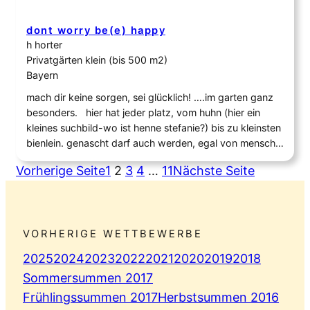
dont worry be(e) happy
h horter
Privatgärten klein (bis 500 m2)
Bayern
mach dir keine sorgen, sei glücklich! ….im garten ganz
besonders. hier hat jeder platz, vom huhn (hier ein
kleines suchbild-wo ist henne stefanie?) bis zu kleinsten
bienlein. genascht darf auch werden, egal von mensch
oder tier, obst ist für jeden und reichlich da.
Vorherige Seite
1
2
3
4
…
11
Nächste Seite
VORHERIGE WETTBEWERBE
2025
2024
2023
2022
2021
2020
2019
2018
Sommersummen 2017
Frühlingssummen 2017
Herbstsummen 2016