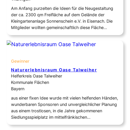
Am Anfang purzelten die Ideen für die Neugestaltung
der ca. 2300 qm Freifläche auf dem Gelände der
Kleingartenanlage Sonnenschein e.V. in Eisenach. Die
Mitglieder wollten gemeinschaftlich diese Fläche
zukünftig ökologisch sinnvoll nutzen und gleichzeitig
wieder eine Verbindung schaffen zwischen Natur,
Naturschutz, Artenvielfalt und Mensch. Geschaffen
haben wir das Projekt „Kleingarten trifft Naturschutz“.
Die Stadt Eisenach…
Gewinner
Naturerlebnisraum Oase Talweiher
Helferkreis Oase Talweiher
Kommunale Flächen
Bayern
aus einer fixen Idee wurde mit vielen helfenden Händen,
wunderbaren Sponsoren und unvergleichlicher Planung
aus einem trostlosen, in die Jahre gekommenen
Siedlungsspielplatz im mittelfränkischen
Georgensgmünd eine wunderbare OASE für Groß und
Klein – ein generationenübergreifender