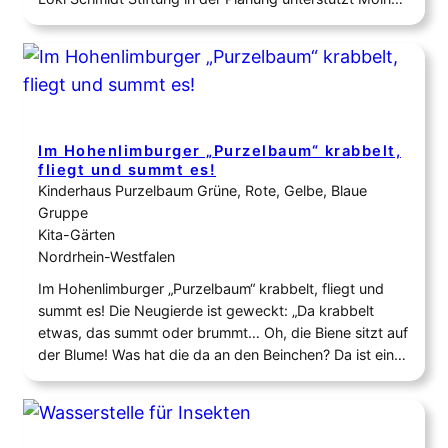
Stadt Natur der 2 teil des Gartens wird im Herbst mit
Frühblüher steinen Totholz weiter gestaltet, es kommt
noch ein Insektenhotel…
Im Hohenlimburger „Purzelbaum“ krabbelt,
fliegt und summt es!
Kinderhaus Purzelbaum Grüne, Rote, Gelbe, Blaue
Gruppe
Kita-Gärten
Nordrhein-Westfalen
Im Hohenlimburger „Purzelbaum“ krabbelt, fliegt und
summt es! Die Neugierde ist geweckt: „Da krabbelt
etwas, das summt oder brummt… Oh, die Biene sitzt auf
der Blume! Was hat die da an den Beinchen? Da ist ein
Schmetterling!“ Unendlich viel ist zu entdecken! Seitdem
jede Gruppe im Kinderhaus Purzelbaum ihre eigenen
Hochbeete bepflanzt hat, tummeln sich…