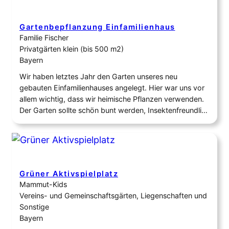
Gartenbepflanzung Einfamilienhaus
Familie Fischer
Privatgärten klein (bis 500 m2)
Bayern
Wir haben letztes Jahr den Garten unseres neu
gebauten Einfamilienhauses angelegt. Hier war uns vor
allem wichtig, dass wir heimische Pflanzen verwenden.
Der Garten sollte schön bunt werden, Insektenfreundlich
sein und zum Verweilen und Abschalten einladen. Mit
dem Ergebnis sind wir mehr als zufrieden. Wir dürfen
viele Komplimente ernten und unsere drei Kinder dürfen
inmitten…
Grüner Aktivspielplatz
Mammut-Kids
Vereins- und Gemeinschaftsgärten, Liegenschaften und
Sonstige
Bayern