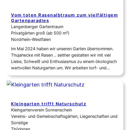
Vom toten Rasenalbtraum zum vielfältigem
Gartenparadies
Langenberger Gartentraum
Privatgärten groß (ab 500 m²)
Nordrhein-Westfalen
Im Mai 2024 haben wir unseren Garten übernommen.
Thujahecke mit Rasen .. seither gestalten wir mit viel
Liebe, Schweiß und Enthusiasmus zu einem ökologisch
wertvollen Naturgarten um. Wir arbeiten torf- und
pestizidfrei. Erde und Kompost holen wir plastikfrei beim
heimischen Kompostwerk .Natürlich kompostieren wir
auch selbst.Wir recyceln alte Materialien und beziehen
unsere Pflanzen überwiegend aus…
Kleingarten trifft Naturschutz
Kleingartenverein Sonnenschein
Vereins- und Gemeinschaftsgärten, Liegenschaften und
Sonstige
Thüringen