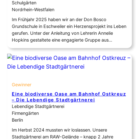
Schulgärten
Nordrhein-Westfalen
Im Frühjahr 2025 haben wir an der Don Bosco
Grundschule in Eschweiler ein Herzensprojekt ins Leben
gerufen. Unter der Anleitung von Lehrerin Annelie
Hopkins gestaltete eine engagierte Gruppe aus
Schülerinnen, Lehrerinnen und Eltern ein Beet auf dem
Schulhof neu, mit unserer Mission: nicht einfach
irgendein Beet zu gestalten, sondern einen lebendigen
Lebensraum für Bienen, Hummeln, Schmetterlinge…
Gewinner
Eine biodiverse Oase am Bahnhof Ostkreuz
– Die Lebendige Stadtgärtnerei
Lebendige Stadtgärtnerei
Firmengärten
Berlin
Im Herbst 2024 mussten wir loslassen. Unsere
Stadtgärtnerei am RAW-Gelände – knapp 2 Jahre