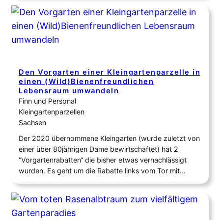
Den Vorgarten einer Kleingartenparzelle in
einen (Wild)Bienenfreundlichen
Lebensraum umwandeln
Finn und Personal
Kleingartenparzellen
Sachsen
Der 2020 übernommene Kleingarten (wurde zuletzt von
einer über 80jährigen Dame bewirtschaftet) hat 2
“Vorgartenrabatten“ die bisher etwas vernachlässigt
wurden. Es geht um die Rabatte links vom Tor mit
6x1m. Es besteht eine Südlage, ab ca 10-11 Uhr bis
abends liegt volle Sonne an, der Boden ist lehmig-
schwer. Dominiert wird das Beet von Rosen und…