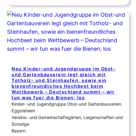
Schlüpfen einer Libelle beobachten können. Es hat mich
damals so sehr beeindruckt, dass für mich feststand,
irgendwann einmal selber einen Teich besitzen zu
wollen.…
Neu Kinder-und Jugendgruppe im Obst-
und Gartenbauverein legt gleich mit
Totholz- und Steinhaufen, sowie ein
bienenfreundliches Hochbeet beim
Wettbewerb – Deutschland summt – wir
tun was fuer die Bienen; los
Kinder- und Jugendgruppe Obst-und Gartenbauverein
Eggolsheim
Vereins- und Gemeinschaftsgärten, Liegenschaften und
Sonstige
Bayern