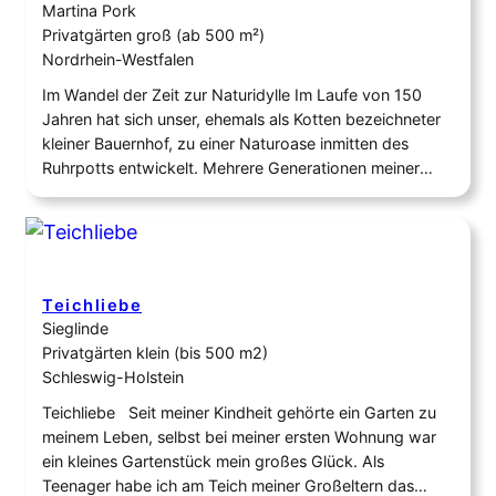
Martina Pork
Privatgärten groß (ab 500 m²)
Nordrhein-Westfalen
Im Wandel der Zeit zur Naturidylle Im Laufe von 150
Jahren hat sich unser, ehemals als Kotten bezeichneter
kleiner Bauernhof, zu einer Naturoase inmitten des
Ruhrpotts entwickelt. Mehrere Generationen meiner
Familie haben ihn, angepasst an ihre jeweiligen
Lebensbedingungen, stetig verändert und geprägt, so
dass noch erhaltene Gebäude, Gemäuer und
Gartenbereiche bis heute ihre Geschichte erzählen.…
Teichliebe
Sieglinde
Privatgärten klein (bis 500 m2)
Schleswig-Holstein
Teichliebe Seit meiner Kindheit gehörte ein Garten zu
meinem Leben, selbst bei meiner ersten Wohnung war
ein kleines Gartenstück mein großes Glück. Als
Teenager habe ich am Teich meiner Großeltern das