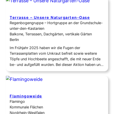
unserer Jugendwartin und den Einsatz vieler tatkräftiger
Unterstützerinnen und Unterstützer aus dem…
Terrasse – Unsere Naturgarten-Oase
Regenbogengruppe – Hortgruppe an der Grundschule-
unter-den-Kastanien
Balkone, Terrassen, Dachgärten, vertikale Gärten
Berlin
Im Frühjahr 2025 haben wir die Fugen der
Terrassenplatten vom Unkraut befreit sowie weitere
Töpfe und Hochbeete angeschafft, die mit neuer Erde
be- und aufgefüllt wurden. Bei dieser Aktion haben uns
auch die Regenwürmer und Tausendfüßler, die
Überlebenden vom letzten Jahr, begrüßt und den
Kindern ein Lächeln ins Gesicht gezaubert: ) Die Erde
lockerten wir…
Flamingoweide
Flamingo
Kommunale Flächen
Nordrhein-Westfalen