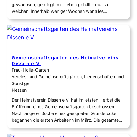
gewachsen, gepflegt, mit Leben gefüllt – musste
weichen. Innerhalb weniger Wochen war alles
zurückgebaut, „besenrein“, wie es hieß. Was bleibt, ist
die Erinnerung an einen besonderen Ort – und das, was
daraus entstanden ist. Doch immer folgt auf das Ende
ein…
Gemeinschaftsgarten des Heimatvereins
Dissen e.V.
Frau-Holle-Garten
Vereins- und Gemeinschaftsgärten, Liegenschaften und
Sonstige
Hessen
Der Heimatverein Dissen e.V. hat im letzten Herbst die
Eröffnung eines Gemeinschaftsgarten beschlossen.
Nach längerer Suche eines geeigneten Grundstücks
begannen die ersten Arbeitenn im März. Die gesamte
Fläche lag nun mehrere Jahre brach, wurde zuvor aber
bereits als Garten genutzt. Durch das Engagement