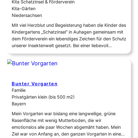
Kita Schatzinsel & Förderverein
Kita-Gärten
Niedersachsen
Mit viel Herzblut und Begeisterung haben die Kinder des
Kindergartens „Schatzinsel“ in Auhagen gemeinsam mit
dem Förderverein ein lebendiges Zeichen für den Schutz
unserer Insektenwelt gesetzt. Bei einer liebevoll
organisierten Pflanzaktion wurde ein Teil des
Außengeländes in eine blühende Oase für Wildbienen
und andere Bestäuber verwandelt. Gepflanzt wurden
ausschließlich heimische, bienenfreundliche Pflanzen,
die das ganze…
Bunter Vorgarten
Familie
Privatgärten klein (bis 500 m2)
Bayern
Mein Vorgarten war bislang eine langweilige, grüne
Rasenfläche mit wenig Mutterboden, die wir
emotionslos alle paar Wochen abgemäht haben. Mein
Ziel war von Anfang an, den ganzen Vorgarten in eine