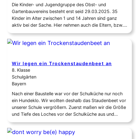
Die Kinder- und Jugendgruppe des Obst- und
Gartenbauvereins besteht erst seid 29.03.2025. 35
Kinder im Alter zwischen 1 und 14 Jahren sind ganz
aktiv bei der Sache. Hier nehmen auch die Eltern, bzw.
Großeltern der kleineren Kinder teil. Beim zweiten
Treffen haben wir uns gleich vorgenommen was für die
Bienen und Insekten zu tun. Beim…
Wir legen ein Trockenstaudenbeet an
8. Klasse
Schulgärten
Bayern
Nach einer Baustelle war vor der Schulküche nur noch
ein Hundeklo. Wir wollten deshalb das Staudenbeet vor
unserer Schule vergrößern. Zuerst maßen wir die Größe
und Tiefe des Loches vor der Schulküche aus und
überlegten uns, was wir für das Staudenbeet benötigen.
Wir kamen auf 30 qm Unkrautflies, 1,5 m³ Split und 90
Stauden, die…