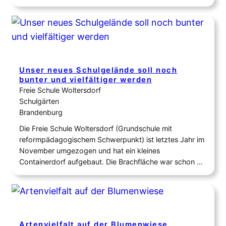
bunte Oase zu verwandeln, die reichlich Pollen, Nektar
und Früchte für die Tierwelt bietet. Die Voraussetzungen
dafür habe ich durch das Anpflanzen jetzt geschaffen –
…
Unser neues Schulgelände soll noch
bunter und vielfältiger werden
Freie Schule Woltersdorf
Schulgärten
Brandenburg
Die Freie Schule Woltersdorf (Grundschule mit
reformpädagogischem Schwerpunkt) ist letztes Jahr im
November umgezogen und hat ein kleines
Containerdorf aufgebaut. Die Brachfläche war schon mit
recht vielen heimischen Bäumen und Sträuchern
bestanden (Mirabelle, Zierpflaume, Weißdorn, Eiche,
Spitzahorn, etc.) bestanden. Wir haben es uns zum Ziel
gesetzt, die Artenvielfalt und den Blütenreichtum auf
unserem Gelände weiterzuentwickeln…
Artenvielfalt auf der Blumenwiese