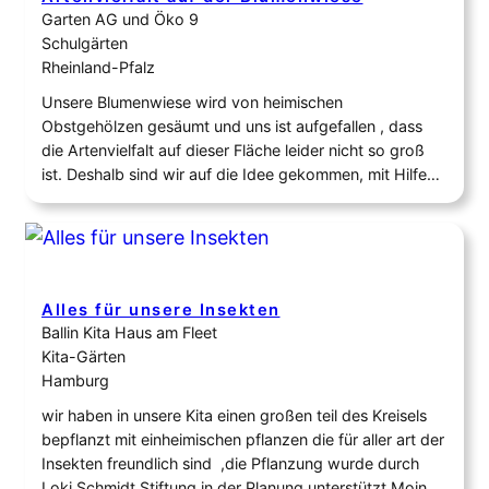
Garten AG und Öko 9
Schulgärten
Rheinland-Pfalz
Unsere Blumenwiese wird von heimischen
Obstgehölzen gesäumt und uns ist aufgefallen , dass
die Artenvielfalt auf dieser Fläche leider nicht so groß
ist. Deshalb sind wir auf die Idee gekommen, mit Hilfe
von “Kleintopfstauden für eine Blumenwiese“, die
Artenvielfalt zu verbessern. In einer Pflanzaktion, bei der
uns das SWR gefilmt hat, haben die Kids 120…
Alles für unsere Insekten
Ballin Kita Haus am Fleet
Kita-Gärten
Hamburg
wir haben in unsere Kita einen großen teil des Kreisels
bepflanzt mit einheimischen pflanzen die für aller art der
Insekten freundlich sind ,die Pflanzung wurde durch
Loki Schmidt Stiftung in der Planung unterstützt Moin